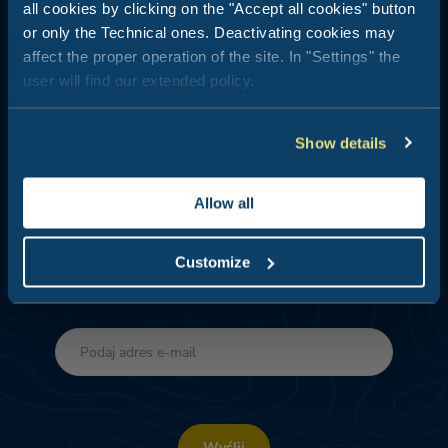
all cookies by clicking on the "Accept all cookies" button
or only the Technical ones. Deactivating cookies may
Zarejestruj się
affect the proper operation of the site. In "Settings" the
user will find our extended policy.
Newsletter
Show details
Otrzymuj pomysły, sugestie i oferty na
następną podróż.
Każdy moment jest dobry,
Allow all
aby pomyśleć o wakacjach.
Customize
Przesyłając dane, potwierdzam zapoznanie się
z
polityką prywatności
Wyślij