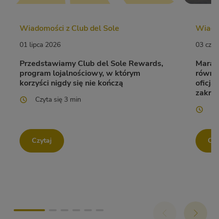
Wiadomości z Club del Sole
Wiadom
01 lipca 2026
03 cze
Przedstawiamy Club del Sole Rewards,
Marato
program lojalnościowy, w którym
równie
korzyści nigdy się nie kończą
oficj
zakre
Czyta się 3 min
Cz
Czytaj
Czy