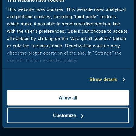
Rimini Family Resort
This website uses cookies. This website uses analytical
and profiling cookies, including "third party" cookies,
Viserba (Rimini) - Emilia Romagna
which make it possible to send advertisements in line
with the user's preferences. Users can choose to accept
Są tacy, którzy nigdy nie doświadczyli snu pod gwiazdami: na
co czekasz? Przyjedź i doświadcz magii w Rimini Family
all cookies by clicking on the "Accept all cookies" button
Resort!
or only the Technical ones. Deactivating cookies may
affect the proper operation of the site. In "Settings" the
Idealne miejsce, aby odkryć Rimini i jego życie nocne
user will find our extended policy.
Mnóstwo atrakcji dla całej rodziny
Park wodny w wiosce
Show details
Allow all
Customize