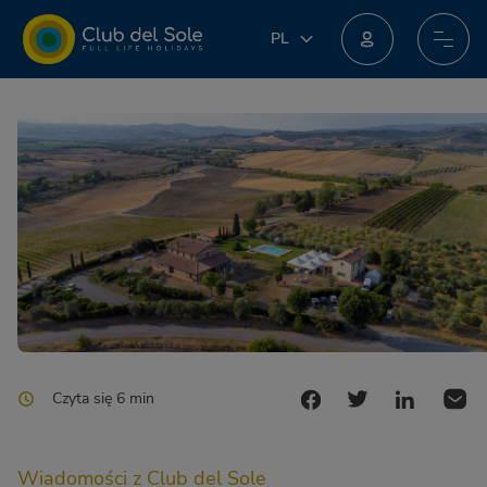
PL
PL
IT
Dołącz do nowego programu lojalnościowego: możesz zdobyć niesamowite nagrody!
EN
DE
FR
NL
Czyta się 6 min
Wiadomości z Club del Sole