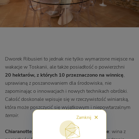
Dworek Ribusieri to jednak nie tylko wymarzone miejsce na
wakacje w Toskanii, ale także posiadłość o powierzchni
20 hektarów, z których 10 przeznaczono na winnicę
,
uprawianą z poszanowaniem dla środowiska, nie
zapominając o innowacjach i nowych technikach obróbki.
Całość doskonale wpisuje się w rzeczywistość winiarską,
która może poszczycić się wyjątkowym i niepowtarzalnym
terroir
.
Zamknij
Chiaranotte
,
Sofialvento
,
Solaura
i
Le Maciole
: wina z