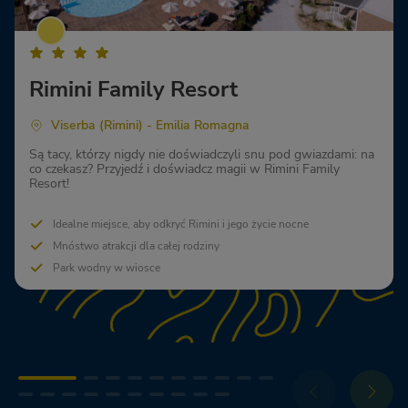
Rimini Family Resort
Viserba (Rimini) - Emilia Romagna
Są tacy, którzy nigdy nie doświadczyli snu pod gwiazdami: na
co czekasz? Przyjedź i doświadcz magii w Rimini Family
Resort!
Idealne miejsce, aby odkryć Rimini i jego życie nocne
Mnóstwo atrakcji dla całej rodziny
Park wodny w wiosce