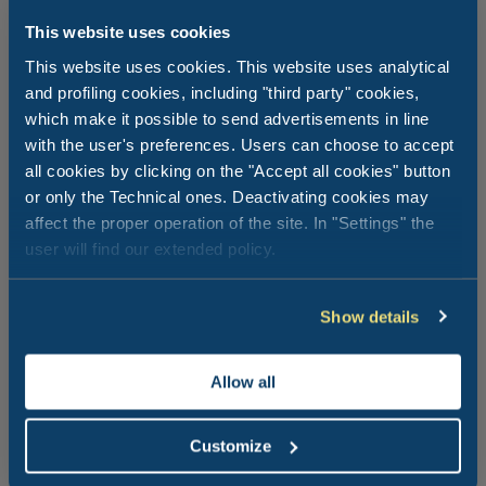
This website uses cookies
This website uses cookies. This website uses analytical
and profiling cookies, including "third party" cookies,
which make it possible to send advertisements in line
Wiadomości z Club del Sole
Wiadom
with the user's preferences. Users can choose to accept
01 lipca 2026
03 cze
all cookies by clicking on the "Accept all cookies" button
or only the Technical ones. Deactivating cookies may
Przedstawiamy Club del Sole Rewards,
Marato
affect the proper operation of the site. In "Settings" the
program lojalnościowy, w którym
równie
user will find our extended policy.
korzyści nigdy się nie kończą
oficj
zakre
Czyta się 3 min
Cz
Show details
Czytaj
Czy
Allow all
Customize