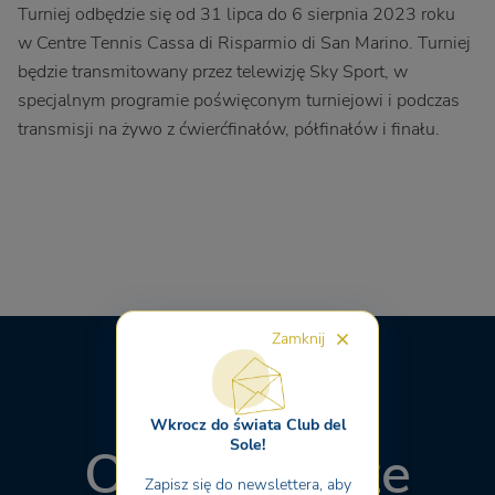
Turniej odbędzie się od 31 lipca do 6 sierpnia 2023 roku
w Centre Tennis Cassa di Risparmio di San Marino. Turniej
będzie transmitowany przez telewizję Sky Sport, w
specjalnym programie poświęconym turniejowi i podczas
transmisji na żywo z ćwierćfinałów, półfinałów i finału.
Zamknij
Wkrocz do świata Club del
Sole!
Odkryj nasze
Zapisz się do newslettera, aby