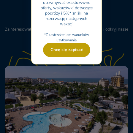
otrzymywać ekskluzywne
wioski
oferty, wskazówki dotyczące
podróży i 5%* zniżki na
rezerwację następnych
wakacji
Zainteresował Cię ten artykuł? Nie zwlekaj – przyjedź i odkryj nasze
wioski
*Z zastrzeżeniem warunków
użytkowania
Chcę się zapisać