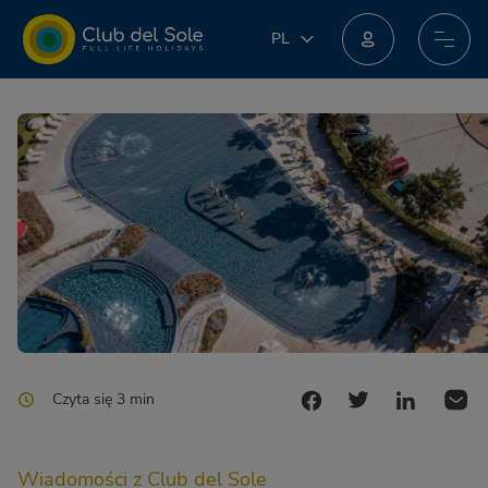
PL
PL
IT
Dołącz do nowego programu lojalnościowego: możesz zdobyć niesamowite nagrody!
EN
DE
FR
NL
Czyta się 3 min
Wiadomości z Club del Sole