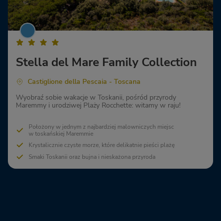
Stella del Mare Family Collection
Castiglione della Pescaia - Toscana
Wyobraź sobie wakacje w Toskanii, pośród przyrody
Maremmy i urodziwej Plaży Rocchette: witamy w raju!
Położony w jednym z najbardziej malowniczych miejsc
w toskańskiej Maremmie
Krystalicznie czyste morze, które delikatnie pieści plażę
Smaki Toskanii oraz bujna i nieskażona przyroda