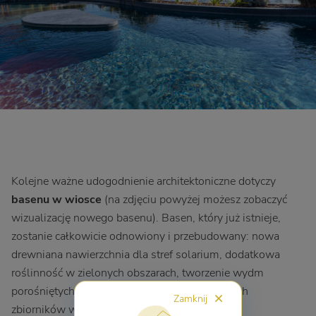
Kolejne ważne udogodnienie architektoniczne dotyczy
basenu w wiosce
(na zdjęciu powyżej możesz zobaczyć
wizualizację nowego basenu). Basen, który już istnieje,
zostanie całkowicie odnowiony i przebudowany: nowa
drewniana nawierzchnia dla stref solarium, dodatkowa
roślinność w zielonych obszarach, tworzenie wydm
porośniętych trawą i przekształcenie istniejących
Zamknij
zbiorników w laguny o różnych głębokościach,