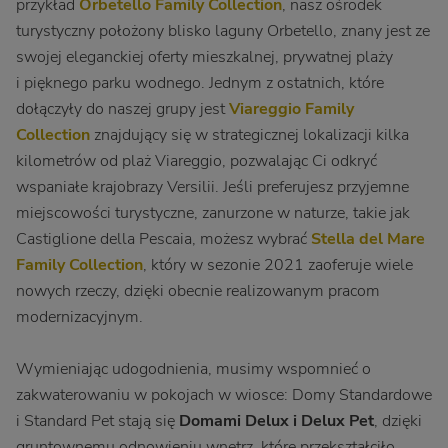
przykład
Orbetello Family Collection
, nasz ośrodek
turystyczny położony blisko laguny Orbetello, znany jest ze
swojej eleganckiej oferty mieszkalnej, prywatnej plaży
i pięknego parku wodnego. Jednym z ostatnich, które
dołączyły do naszej grupy jest
Viareggio Family
Collection
znajdujący się w strategicznej lokalizacji kilka
kilometrów od plaż Viareggio, pozwalając Ci odkryć
wspaniałe krajobrazy Versilii. Jeśli preferujesz przyjemne
miejscowości turystyczne, zanurzone w naturze, takie jak
Castiglione della Pescaia, możesz wybrać
Stella del Mare
Family Collection
, który w sezonie 2021 zaoferuje wiele
nowych rzeczy, dzięki obecnie realizowanym pracom
modernizacyjnym.
Wymieniając udogodnienia, musimy wspomnieć o
zakwaterowaniu w pokojach w wiosce: Domy Standardowe
i Standard Pet stają się
Domami Delux i Delux Pet
, dzięki
gruntownemu odnowieniu wnętrz, które przekształciło