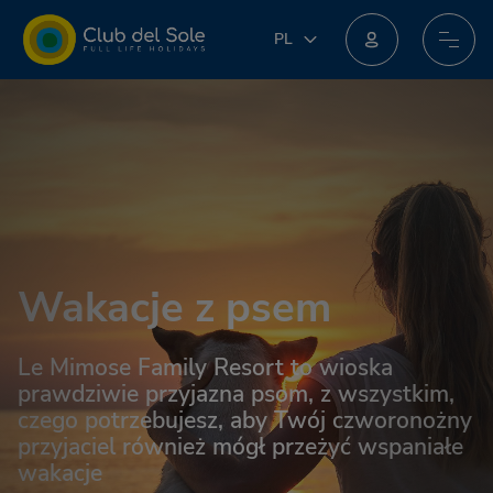
PL
PL
IT
Dołącz do nowego programu lojalnościowego: możesz zdobyć niesamowite nagrody!
EN
DE
FR
NL
Wakacje z psem
Le Mimose Family Resort to wioska
prawdziwie przyjazna psom, z wszystkim,
czego potrzebujesz, aby Twój czworonożny
przyjaciel również mógł przeżyć wspaniałe
wakacje