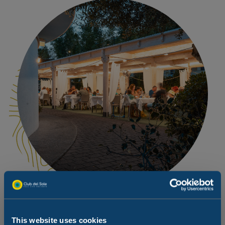
Idealny dzień z psem... ale teraz czas
This website uses cookies