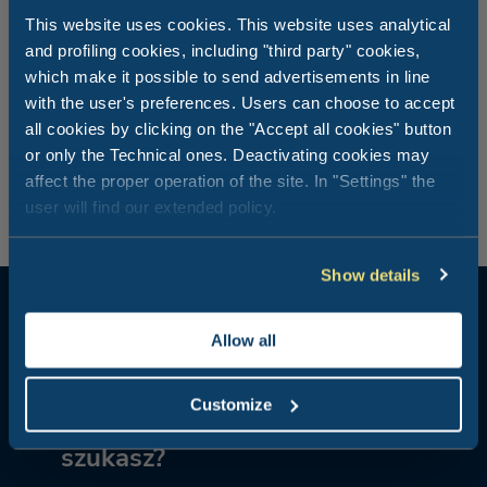
na kolację
This website uses cookies. This website uses analytical
and profiling cookies, including "third party" cookies,
which make it possible to send advertisements in line
Tyle zajęć w ciągu dnia – co powiesz na kolację na
with the user's preferences. Users can choose to accept
werandzie naszej restauracji? Możesz również zabrać ze
all cookies by clicking on the "Accept all cookies" button
sobą czworonożnego przyjaciela i delektować się z całą
rodziną kuchnią z oryginalnym spojrzeniem na smaki
or only the Technical ones. Deactivating cookies may
tradycji regionu Marche.
affect the proper operation of the site. In "Settings" the
user will find our extended policy.
Show details
Allow all
Customize
Jakiego rodzaju wakacji
szukasz?