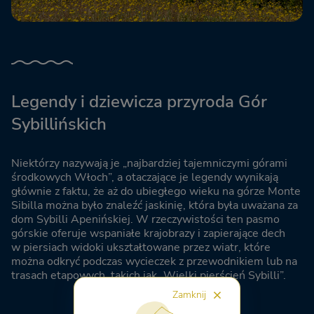
Legendy i dziewicza przyroda Gór
Sybillińskich
Niektórzy nazywają je „najbardziej tajemniczymi górami
środkowych Włoch”, a otaczające je legendy wynikają
głównie z faktu, że aż do ubiegłego wieku na górze Monte
Sibilla można było znaleźć jaskinię, która była uważana za
dom Sybilli Apenińskiej. W rzeczywistości ten pasmo
górskie oferuje wspaniałe krajobrazy i zapierające dech
w piersiach widoki ukształtowane przez wiatr, które
można odkryć podczas wycieczek z przewodnikiem lub na
trasach etapowych, takich jak „Wielki pierścień Sybilli”.
Zamknij