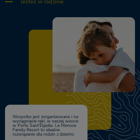
Jesteś w rodzinie
Wszystko jest zorganizowane i na
wyciągnięcie ręki, w naszej wiosce
w Porto Sant'Elpidio: Le Mimose
Family Resort to idealne
rozwiązanie dla rodzin z dziećmi.