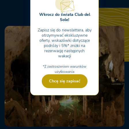
Wkrocz do świata Club del
Sole!
Zapisz się do newslettera, aby
otrzymywać ekskluzywne
oferty, wskazówki dotyczące
podróży i 5%* zniżki na
rezerwację następnych
wakacji
*Z zastrzeżeniem warunków
użytkowania
Chcę się zapisać