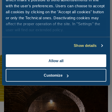
w ujmującej scenerii naturalnej. Ale Urbino to nie tylko
with the user's preferences. Users can choose to accept
piękno Palazzo Ducale, majestatyczna Fortezza Albornoz
all cookies by clicking on the "Accept all cookies" button
czy renesansowy urok jego centralnych ulic: miasto to,
or only the Technical ones. Deactivating cookies may
wraz z Acqualagna, Cagli, Fermignano i Fossombrone,
jest częścią Rezerwatu Przyrody Furlo, obszaru
affect the proper operation of the site. In "Settings" the
przyrodniczego pełnego szlaków dla miłośników
user will find our extended policy.
trekkingu.
Show details
Allow all
Customize