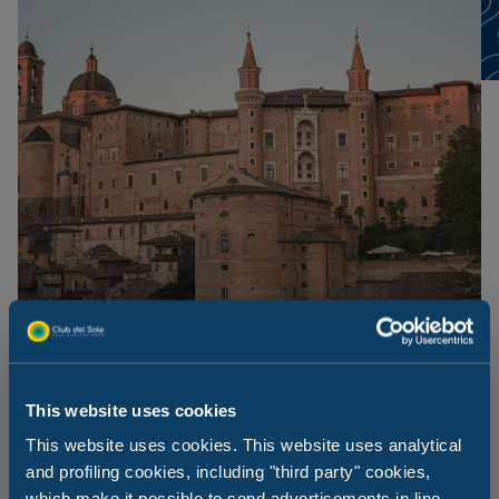
Urbino i Rezerwat Przyrody Furlo
This website uses cookies
This website uses cookies. This website uses analytical
Miasto, które było miejscem narodzin Rafaela, jest samo
and profiling cookies, including "third party" cookies,
w sobie dziełem sztuki na świeżym powietrzu, osadzonym
which make it possible to send advertisements in line