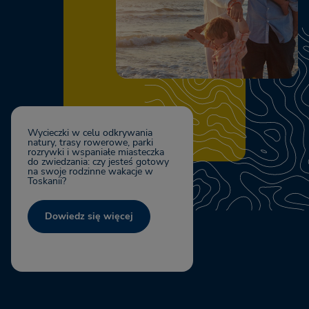
Wycieczki w celu odkrywania
natury, trasy rowerowe, parki
rozrywki i wspaniałe miasteczka
do zwiedzania: czy jesteś gotowy
na swoje rodzinne wakacje w
Toskanii?
Dowiedz się więcej