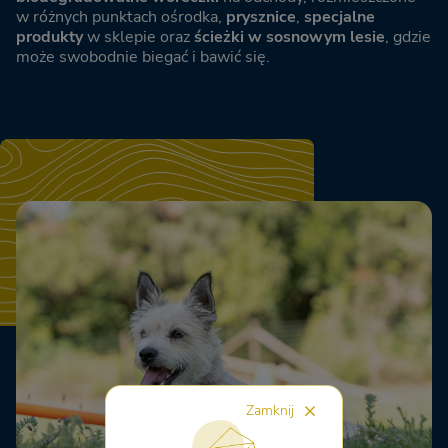
w różnych punktach ośrodka,
prysznice
,
specjalne
produkty
w sklepie oraz
ścieżki w sosnowym lesie
, gdzie
może swobodnie biegać i bawić się.
Zamknij