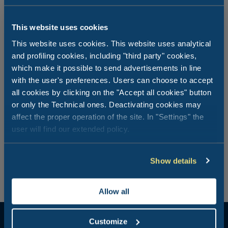
This website uses cookies
This website uses cookies. This website uses analytical
and profiling cookies, including "third party" cookies,
Wakacje z psem, lecz w warunkach
which make it possible to send advertisements in line
pełnego bezpieczeństwa
with the user's preferences. Users can choose to accept
all cookies by clicking on the "Accept all cookies" button
or only the Technical ones. Deactivating cookies may
Na terenie ośrodka nie ma gabinetu weterynaryjnego,
affect the proper operation of the site. In "Settings" the
lecz w odległości około 5 km od Le Gorette Cecina Easy
user will find our extended policy.
Camping Village znajdziesz zarówno kliniki weterynaryjne
dostępne przez całą dobę jak i pogotowie weterynaryjne.
To dodatkowa gwarancja, że spędzisz wakacje bez stresu i
nieprzyjemnych niespodzianek.
Show details
Allow all
Customize