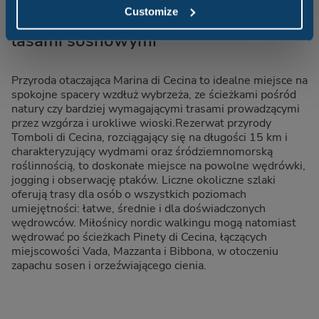
Customize
Trekking i wycieczki między morzem a
lasami sosnowymi
Przyroda otaczająca Marina di Cecina to idealne miejsce na
spokojne spacery wzdłuż wybrzeża, ze ścieżkami pośród
natury czy bardziej wymagającymi trasami prowadzącymi
przez wzgórza i urokliwe wioski.Rezerwat przyrody
Tomboli di Cecina, rozciągający się na długości 15 km i
charakteryzujący wydmami oraz śródziemnomorską
roślinnością, to doskonałe miejsce na powolne wędrówki,
jogging i obserwację ptaków. Liczne okoliczne szlaki
oferują trasy dla osób o wszystkich poziomach
umiejętności: łatwe, średnie i dla doświadczonych
wędrowców. Miłośnicy nordic walkingu mogą natomiast
wędrować po ścieżkach Pinety di Cecina, łączących
miejscowości Vada, Mazzanta i Bibbona, w otoczeniu
zapachu sosen i orzeźwiającego cienia.