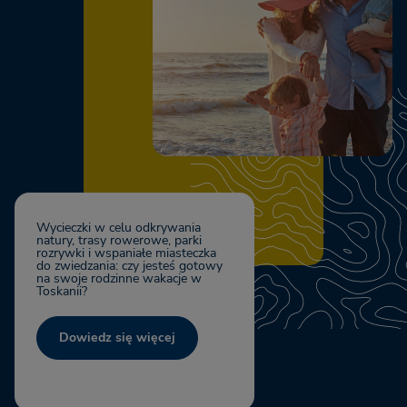
Wycieczki w celu odkrywania
natury, trasy rowerowe, parki
rozrywki i wspaniałe miasteczka
do zwiedzania: czy jesteś gotowy
na swoje rodzinne wakacje w
Toskanii?
Dowiedz się więcej