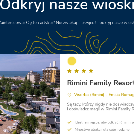
Odkryj nasze wiosk
Zainteresował Cię ten artykuł? Nie zwlekaj – przyjedź i odkryj nasze wiosk
Rimini Family Resor
Viserba (Rimini) - Emilia Roma
Są tacy, którzy nigdy nie doświadcz
i doświadcz magii w Rimini Family R
Idealne miejsce, aby odkryć Rimini i 
Mnóstwo atrakcji dla całej rodziny