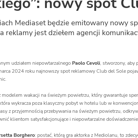
iego”: nowy spot Cl
iach Mediaset będzie emitowany nowy sp
a reklamy jest dziełem agencji komunikac
cinnym udziałem niepowtarzalnego
Paolo Cevoli
, stworzony, aby
marca 2024 roku najnowszy spot reklamowy Club del Sole pojawi
ic.
z modelem wakacji na świeżym powietrzu, który gwarantuje sper
 która wykracza poza klasyczny pobyt w hotelu lub w konwencjo
lasy z przyjemnością przebywania na świeżym powietrzu, odkryw
wnić klientom satysfakcjonujące i niepowtarzalne doświadczenie
setta Borghero
: postać, którą gra aktorka z Mediolanu, to zde