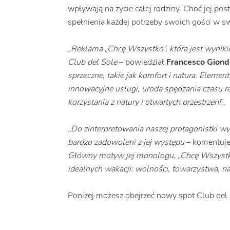
wpływają na życie całej rodziny. Choć jej po
spełnienia każdej potrzeby swoich gości w s
„
Reklama „Chcę Wszystko”, która jest wyniki
Club del Sole
– powiedział
Francesco Giondi
sprzeczne, takie jak komfort i natura. Elemen
innowacyjne usługi, uroda spędzania czasu r
korzystania z natury i otwartych przestrzeni
”.
„
Do zinterpretowania naszej protagonistki wy
bardzo zadowoleni z jej występu
– komentuj
Główny motyw jej monologu, „Chcę Wszystko”
idealnych wakacji: wolności, towarzystwa, n
Poniżej możesz obejrzeć nowy spot Club del 