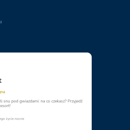
i
i
t
gna
yli snu pod gwiazdami: na co czekasz? Przyjedź
esort!
jego życie nocne