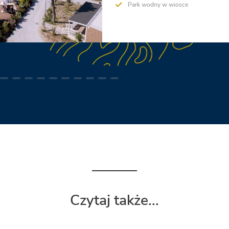
Park wodny w wiosce
Czytaj także...