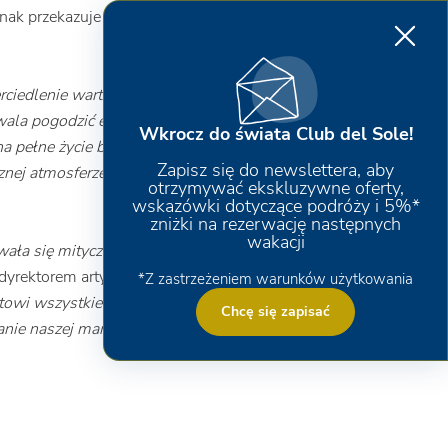
dnak przekazuje zdolność Club del Sole do
iedlenie wartości, które wyróżniają ofertę
wala pogodzić elementy, które zazwyczaj są
Wkrocz do świata Club del Sole!
na pełne życie bez jakichkolwiek ograniczeń:
Zapisz się do newslettera, aby
aznej atmosferze, z dodatkowym atutem
otrzymywać ekskluzywne oferty,
wskazówki dotyczące podróży i 5%*
zniżki na rezerwację następnych
wakacji
ała się mityczną Franką Valeri, i jesteśmy
 dyrektorem artystycznym Paolą Bussą –
*Z zastrzeżeniem warunków użytkowania
towi wszystkiego, czego potrzebuje do
Chcę się zapisać
ie naszej marki: Full Life Holidays
”.