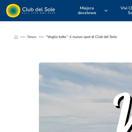
Miejsca
Vivi C
docelowe
S
Żyj swoim
Gdzie chcesz
Odkryj nasz
News
“Voglio tutto”: il nuovo spot di Club del Sole
urlopem z Club
pojechać na
usługi
del Sole
wakacje?