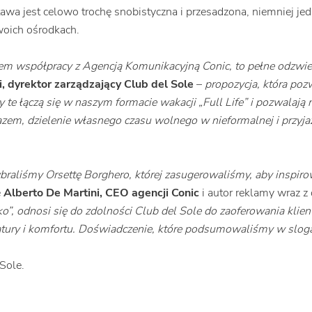
stawa jest celowo trochę snobistyczna i przesadzona, niemniej je
woich ośrodkach.
em współpracy z Agencją Komunikacyjną Conic, to pełne odzwierc
, dyrektor zarządzający Club del Sole
–
propozycja, która poz
ty te łączą się w naszym formacie wakacji „Full Life” i pozwalają 
azem, dzielenie własnego czasu wolnego w nieformalnej i przyj
braliśmy Orsettę Borghero, której zasugerowaliśmy, aby inspirow
e
Alberto De Martini, CEO agencji Conic
i autor reklamy wraz z
, odnosi się do zdolności Club del Sole do zaoferowania klien
atury i komfortu. Doświadczenie, które podsumowaliśmy w slogan
Sole.