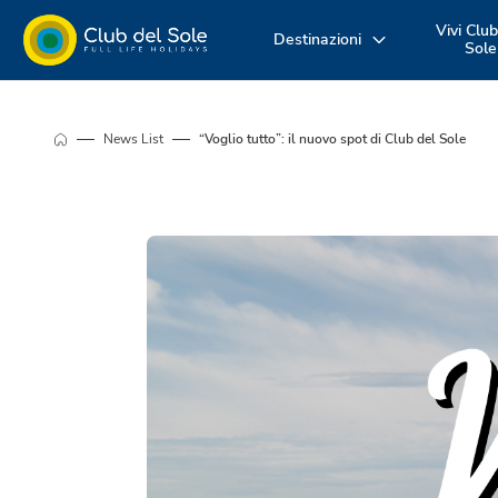
Vivi Club
Destinazioni
Sole
Dove vuoi
Vivi la vacanza
Scopri i nost
News List
“Voglio tutto”: il nuovo spot di Club del Sole
andare in
come vuoi tu
servizi
vacanza?