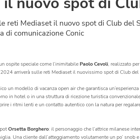
: il nuovo spot di Cl
 reti Mediaset il nuovo spot di Club del So
ia di comunicazione Conic
 un ospite speciale come l’inimitabile
Paolo Cevoli
, realizzato p
o 2024 arriverà sulle reti Mediaset il nuovissimo spot di Club del
lico un modello di vacanza open air che garantisca un’esperienza p
o in hotel o in una struttura di ricezione turistica convenzionale: 
coprire i ritmi lenti e un contatto autentico con la natura per regal
spot
Orsetta Borghero
: il personaggio che l’attrice milanese int
famiglia. Una cliente dall’atteggiamento volutamente un po’ snob e