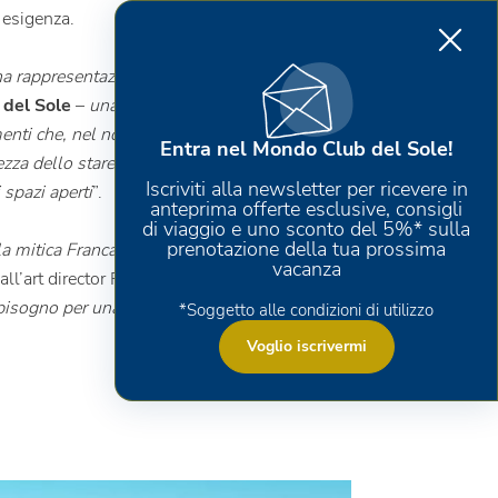
 esigenza.
na rappresentazione dei valori che
 del Sole
–
una proposta di valore che
enti che, nel nostro format di vacanza “Full
Entra nel Mondo Club del Sole!
ezza dello stare insieme e condividere il
Iscriviti alla newsletter per ricevere in
 spazi aperti
”.
anteprima offerte esclusive, consigli
di viaggio e uno sconto del 5%* sulla
prenotazione della tua prossima
a mitica Franca Valeri, e siamo molto felici
vacanza
all’art director Paola Bussa -
Il tormentone
 bisogno per una vacanza ideale: libertà,
*Soggetto alle condizioni di utilizzo
Voglio iscrivermi