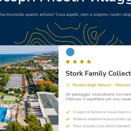
 ha incuriosito questo articolo? Cosa aspetti, vieni a scoprire i nostri villa
Stork Family Collec
Roseto degli Abruzzi - Abruzzo
Un paesaggio straordinario tra mare
l’Abruzzo ti aspettano per una vacan
Il sogno di dormire in riva al mare e
Moderne mobilhome posizionate a poc
Parco acquatico per adulti e bambini,