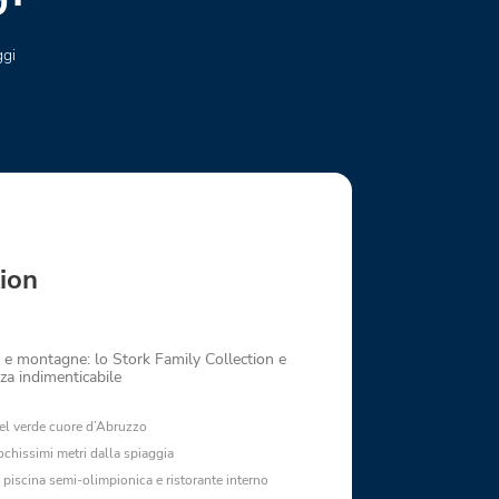
ggi
tion
 e montagne: lo Stork Family Collection e
za indimenticabile
 nel verde cuore d’Abruzzo
hissimi metri dalla spiaggia
 piscina semi-olimpionica e ristorante interno