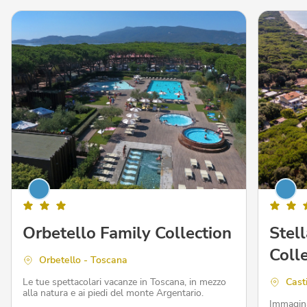
Orbetello Family Collection
Stel
Coll
Orbetello - Toscana
Le tue spettacolari vacanze in Toscana, in mezzo
Cast
alla natura e ai piedi del monte Argentario.
Immagina