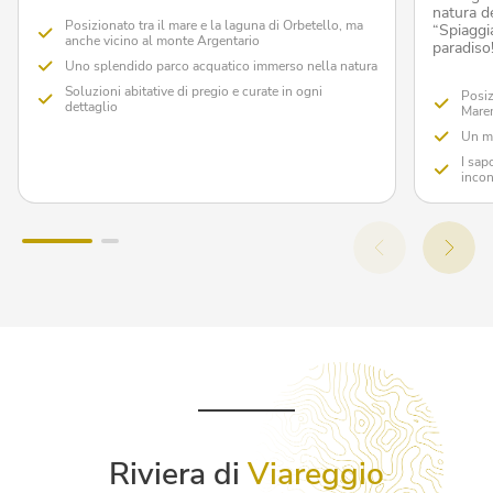
natura d
Posizionato tra il mare e la laguna di Orbetello, ma
“Spiaggi
anche vicino al monte Argentario
paradiso
Uno splendido parco acquatico immerso nella natura
Soluzioni abitative di pregio e curate in ogni
Posiz
dettaglio
Mare
Un ma
I sap
inco
Riviera di
Viareggio