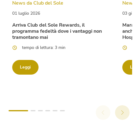
News da Club del Sole
News d
01 luglio 2026
03 giu
Arriva Club del Sole Rewards, il
Marato
programma fedeltà dove i vantaggi non
anche 
tramontano mai
Hospit
tempo di lettura: 3 min
te
Leggi
Leg