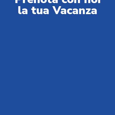
+39 0543 1908740
(lun-ven / 09:00-18:00)
la tua Vacanza
Partner & Fornitori:
+39 0543 371100
(lun-ven / 09:00-18:00)
Chi siamo
News da Club del Sole
Blog
Vivi Club Del Sole
Domande e risposte
Lavora con noi
MySmartCash
MyClubDelSole
Discovery Luxury Caravan
Workin' Glamp