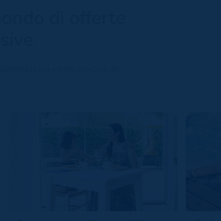
ondo di offerte
sive
pianifica la tua estate con Club del