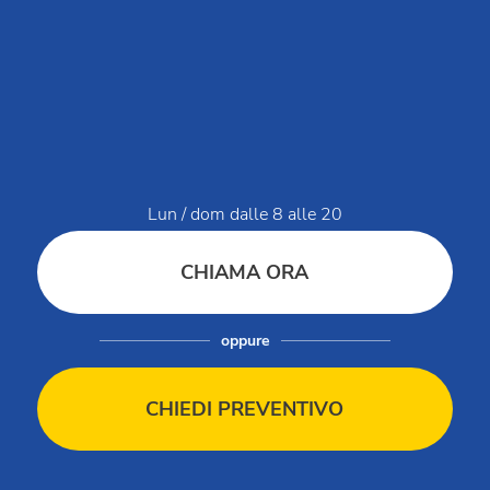
Dati di servizio
Modello organizzativo Club del Sole Holding
Modello organizzativo Club Ristorazione
Modello organizzativo Club del Sole
Segnalazioni / Whistleblowing
Bilancio di sostenibilità
Lun / dom dalle 8 alle 20
Condizioni di vendita
Condizioni di vendita Gift Card
CHIAMA ORA
Regolamento villaggi
Regolamento animali in villaggio
Catalogo
oppure
Company Profile
Codice etico
CHIEDI PREVENTIVO
Vacanze assicurate
Esonero responsabilità minorenni
Vip Card