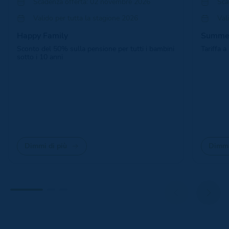
Scadenza offerta: 02 novembre 2026
Sca
Valido per tutta la stagione 2026
Val
Happy Family
Summer
Sconto del 50% sulla pensione per tutti i bambini
Tariffa 
sotto i 10 anni
Dimmi di più
Dimmi