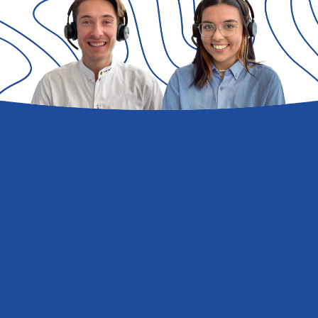
Domande
e
risposte
Hai bisogno di avere maggiori informazioni su
Stella del Mare Family Collection?