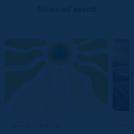
News ed eventi
News da Club del Sole
News d