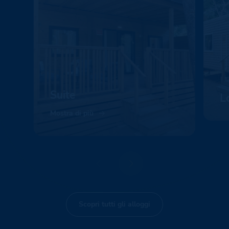
Suite
L
Mostra di più
Mo
Scopri tutti gli alloggi