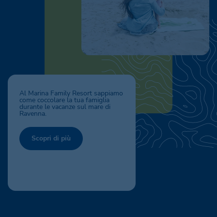
Al Marina Family Resort sappiamo
come coccolare la tua famiglia
durante le vacanze sul mare di
Ravenna.
Scopri di più