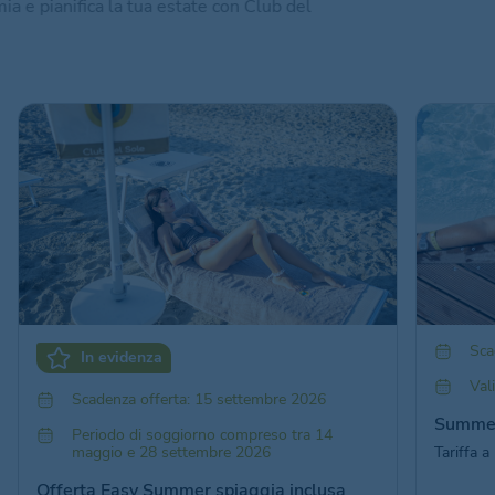
ia e pianifica la tua estate con Club del
Sca
In evidenza
Val
Scadenza offerta: 15 settembre 2026
Summer
Periodo di soggiorno compreso tra 14
maggio e 28 settembre 2026
Tariffa 
Offerta Easy Summer spiaggia inclusa