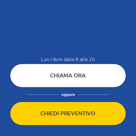
Vivi Club Del Sole
Domande e risposte
Lavora con noi
MySmartCash
MyClubDelSole
Discovery Luxury Caravan
Lun / dom dalle 8 alle 20
Workin' Glamp
CHIAMA ORA
Dati di servizio
oppure
Modello organizzativo Club del Sole Holding
Modello organizzativo Club Ristorazione
CHIEDI PREVENTIVO
Modello organizzativo Club del Sole
Segnalazioni / Whistleblowing
Bilancio di sostenibilità