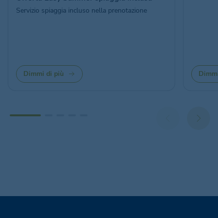
Servizio spiaggia incluso nella prenotazione
Dimmi di più
Dimmi