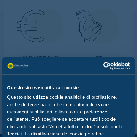
MY SMART CASH
APP
BRACCIALETTO
MYCLUBDELSOLE
Goditi una vacanza senza
Tutto il mondo Club del
pensieri con il pagamento
Sole nel tuo smartphone:
Questo sito web utilizza i cookie
cashless di Club del Sole
scopri la nostra app
MyClubDelSole
Questo sito utilizza cookie analitici e di profilazione,
anche di "terze parti", che consentono di inviare
Scopri di più
Scopri di più
messaggi pubblicitari in linea con le preferenze
dell'utente. Può scegliere se accettare tutti i cookie
cliccando sul tasto "Accetta tutti i cookie" o solo quelli
Tecnici. La disattivazione dei cookie potrebbe