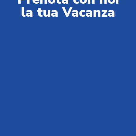
la tua Vacanza
Club del Sole è sinonimo di vacanze all’aria aperta: 29 villaggi
turistici a pochi passi dal mare, in montagna, lungo le coste delle
destinazioni balneari simbolo dell’estate italiana, le più amate in
Italia e nel mondo.
Centralino prenotazioni:
+39 0543 24108
Per Agenzie & Tour Operator:
+39 0543 1908711
(lun-ven / 09:00-18:00)
Gruppi & MICE:
+39 0543 1908740
(lun-ven / 09:00-18:00)
Partner & Fornitori:
+39 0543 371100
(lun-ven / 09:00-18:00)
Chi siamo
News da Club del Sole
Blog