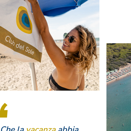
Che la
vacanza
abbia