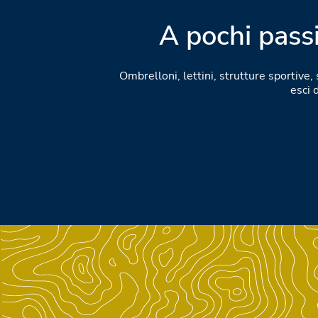
A pochi passi
Ombrelloni, lettini, strutture sportive, 
esci 