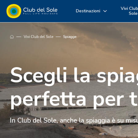
Vivi Club
Destinazioni
Sole
Dove vuoi
Vivi la vacanza
Scopri i nost
Vivi Club del Sole
Spiagge
andare in
come vuoi tu
servizi
vacanza?
Scegli la spi
perfetta per 
In Club del Sole, anche la spiaggia è su mis