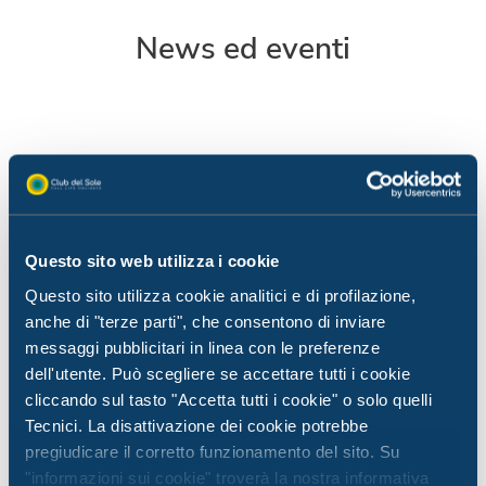
News ed eventi
Questo sito web utilizza i cookie
Questo sito utilizza cookie analitici e di profilazione,
anche di "terze parti", che consentono di inviare
messaggi pubblicitari in linea con le preferenze
dell'utente. Può scegliere se accettare tutti i cookie
cliccando sul tasto "Accetta tutti i cookie" o solo quelli
Tecnici. La disattivazione dei cookie potrebbe
pregiudicare il corretto funzionamento del sito. Su
News da Club del Sole
News d
"informazioni sui cookie" troverà la nostra informativa