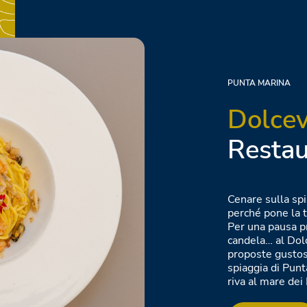
PUNTA MARINA
Dolcev
Restau
Cenare sulla spi
perché pone la 
Per una pausa p
candela… al Dol
proposte gustose
spiaggia di Punt
riva al mare dei