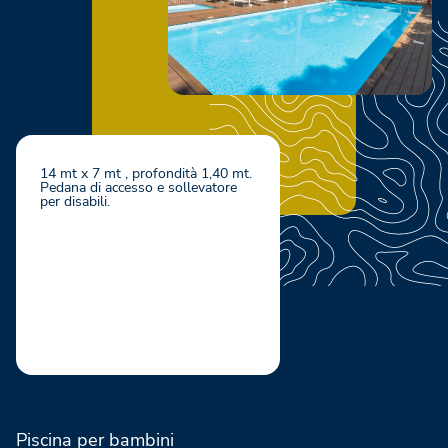
14 mt x 7 mt , profondità 1,40 mt.
Pedana di accesso e sollevatore
per disabili.
Piscina per bambini