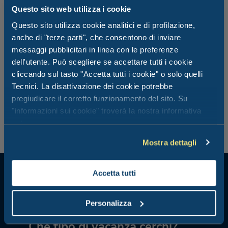
Questo sito web utilizza i cookie
Divertimento per tutti, grandi e
Questo sito utilizza cookie analitici e di profilazione,
piccini, nella nostra fantastica piscina!
anche di "terze parti", che consentono di inviare
messaggi pubblicitari in linea con le preferenze
Immagina sei lettini effervescenti, quattro postazioni
dell'utente. Può scegliere se accettare tutti i cookie
idromassaggio, tre cascate modello cigno, e la piscina
cliccando sul tasto "Accetta tutti i cookie" o solo quelli
diventa una piacevole abitudine delle tue vacanze.
Tecnici. La disattivazione dei cookie potrebbe
Giocare con l’acqua non è mai stato così piacevole. Un
pregiudicare il corretto funzionamento del sito. Su
entusiasmante diversivo alle calde giornate estive delle
"informazioni sui cookie" troverà la nostra informativa
tue vacanze a Riccione.
estesa.
Mostra dettagli
Accetta tutti
Personalizza
Che tipo di vacanza cerchi?