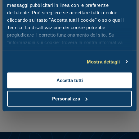
messaggi pubblicitari in linea con le preferenze
dell'utente. Può scegliere se accettare tutti i cookie
cliccando sul tasto "Accetta tutti i cookie" o solo quelli
Tecnici. La disattivazione dei cookie potrebbe
pregiudicare il corretto funzionamento del sito. Su
"informazioni sui cookie" troverà la nostra informativa
estesa.
Mostra dettagli
La convenzione con questi bagni garantisce ai nostri ospiti
il 20% di sconto sulle attrezzature da spiaggia. Noleggia
Accetta tutti
ombrelloni, cabine e lettini, rivolgendoti direttamente ai
bagnini presenti sul posto.
Personalizza