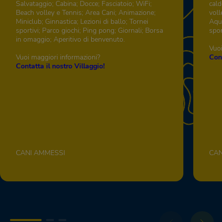
Salvataggio; Cabina; Docce; Fasciatoio; WiFi;
cald
Beach volley e Tennis; Area Cani; Animazione;
voll
Miniclub; Ginnastica; Lezioni di ballo; Tornei
Aqua
sportivi; Parco giochi; Ping pong; Giornali; Borsa
spor
in omaggio; Aperitivo di benvenuto.
Vuoi
Vuoi maggiori informazioni?
Cont
Contatta il nostro Villaggio!
CANI AMMESSI
CAN