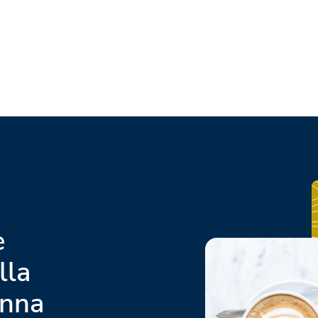
e
lla
enna