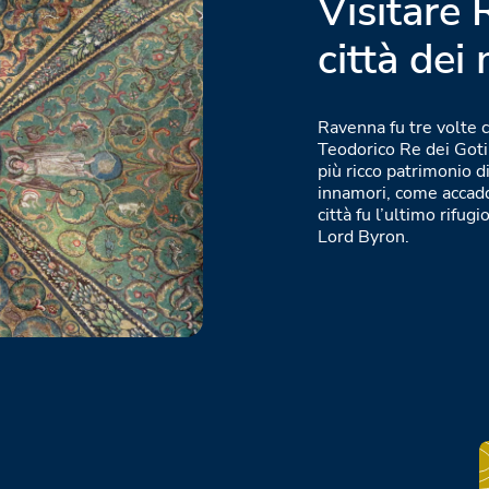
Visitare
città dei
Ravenna fu tre volte 
Teodorico Re dei Goti 
più ricco patrimonio d
innamori, come accadd
città fu l’ultimo rifug
Lord Byron.