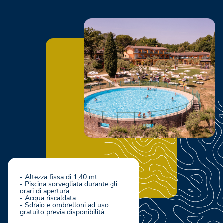
- Altezza fissa di 1,40 mt
- Piscina sorvegliata durante gli
orari di apertura
- Acqua riscaldata
- Sdraio e ombrelloni ad uso
gratuito previa disponibilità