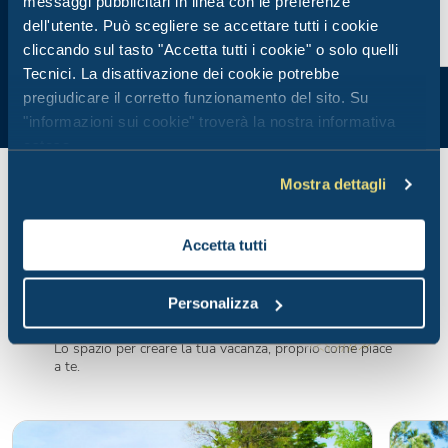
messaggi pubblicitari in linea con le preferenze
dell'utente. Può scegliere se accettare tutti i cookie
cliccando sul tasto "Accetta tutti i cookie" o solo quelli
Tecnici. La disattivazione dei cookie potrebbe
pregiudicare il corretto funzionamento del sito. Su
"informazioni sui cookie" troverà la nostra informativa
estesa.
Mostra dettagli
Accetta tutti
Piazzole
Personalizza
Lo spazio per creare la tua vacanza, proprio come piace
a te.