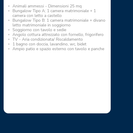
Animali ammessi - Dimensioni 25 mq
Bungalow Tipo A: 1 camera matrimoniale + 1
camera con letto a castello
Bungalow Tipo B: 1 camera matrimoniale + divano
letto matrimoniale in soggiorno
Soggiorno con tavolo e sedie
Angolo cottura attrezzato con fornello, frigorifero
TV - Aria condizionata/ Riscaldamento
1 bagno con doccia, lavandino, wc, bidet
Ampio patio e spazio esterno con tavolo e panche