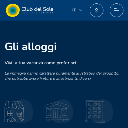
IT
IT
EN
Unisciti al nuovo programma fedeltà: potresti ottenere incredibili premi!
DE
FR
PL
Gli alloggi
NL
Vivi la tua vacanza come preferisci.
Le immagini hanno carattere puramente illustrativo del prodotto,
che potrebbe avere finiture e allestimento diversi