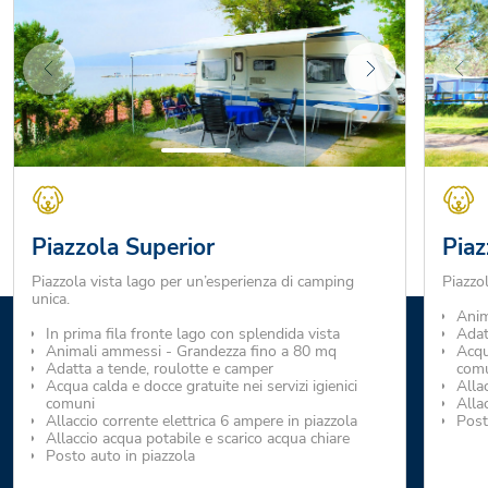
Piazzola Superior
Piaz
Piazzola vista lago per un’esperienza di camping
Piazzo
unica.
Anim
In prima fila fronte lago con splendida vista
Adat
Animali ammessi - Grandezza fino a 80 mq
Acqua
Adatta a tende, roulotte e camper
com
Acqua calda e docce gratuite nei servizi igienici
Alla
comuni
Alla
Allaccio corrente elettrica 6 ampere in piazzola
Post
Allaccio acqua potabile e scarico acqua chiare
Posto auto in piazzola