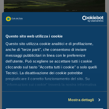
Questo sito web utilizza i cookie
Il Parco Nazionale dei Monti Sibillini
Questo sito utilizza cookie analitici e di profilazione,
anche di "terze parti", che consentono di inviare
messaggi pubblicitari in linea con le preferenze
Il parco si estende su un territorio di oltre 70.000 ettari,
dell'utente. Può scegliere se accettare tutti i cookie
modellato dalle forze della natura e dipinto da millenni di
cliccando sul tasto "Accetta tutti i cookie" o solo quelli
storia e cultura. L’ambiente è molto particolare, e ancora
Tecnici. La disattivazione dei cookie potrebbe
oggi si percepisce la magica presenza della mitica Sibilla,
mentre al suo interno aleggiano i ricordi di antichi riti e
pregiudicare il corretto funzionamento del sito. Su
suggestive leggende… Da non perdere, se sei attratto
"informazioni sui cookie" troverà la nostra informativa
dalle avventure mistiche.
estesa.
Mostra dettagli