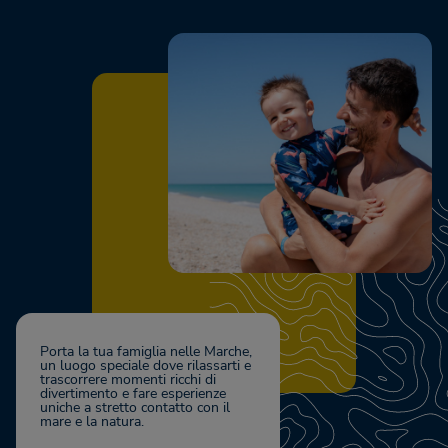
Porta la tua famiglia nelle Marche,
un luogo speciale dove rilassarti e
trascorrere momenti ricchi di
divertimento e fare esperienze
uniche a stretto contatto con il
mare e la natura.