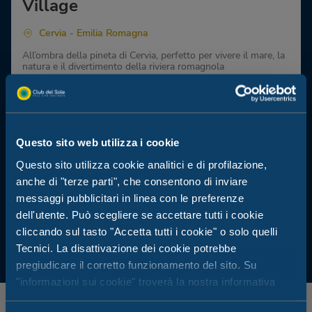
Village
Cervia - Emilia Romagna
All’ombra della pineta di Cervia, perfetto per vivere il mare, la
natura e il divertimento della riviera romagnola
Nel cuore di Cervia e a pochi minuti da Cesenatico e Milano
Marittima
Villaggio per famiglie immerso nella natura
Piscina, ristorante interno, servizio spiaggia
Questo sito web utilizza i cookie
Questo sito utilizza cookie analitici e di profilazione,
anche di "terze parti", che consentono di inviare
messaggi pubblicitari in linea con le preferenze
dell'utente. Può scegliere se accettare tutti i cookie
cliccando sul tasto "Accetta tutti i cookie" o solo quelli
Tecnici. La disattivazione dei cookie potrebbe
pregiudicare il corretto funzionamento del sito. Su
"informazioni sui cookie" troverà la nostra informativa
estesa.