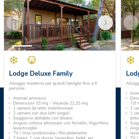
Lodge Deluxe Family
Lod
Alloggio moderno per grandi famiglie fino a 6
Allogg
persone.
Anim
Animali ammessi
Dime
Dimensioni 33 mq - Veranda 21,25 mq
7,8 
1 camera da letto matrimoniale
1 ca
2 camere con due letti singoli
1 ca
Soggiorno abitabile con divano
lett
Angolo cottura attrezzato con fornello, frigorifero,
Sogg
lavastoviglie
Ango
TV / Aria condizionata / Riscaldamento
lava
2 bagni: 1 con doccia, lavandino, bidet, wc,
TV /