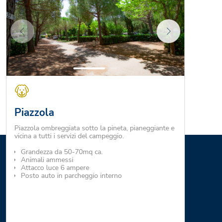
Piazzola
Piazzola ombreggiata sotto la pineta, pianeggiante e
vicina a tutti i servizi del campeggio.
Grandezza da 50-70mq ca.
Animali ammessi
Attacco luce 6 ampere
Posto auto in parcheggio interno