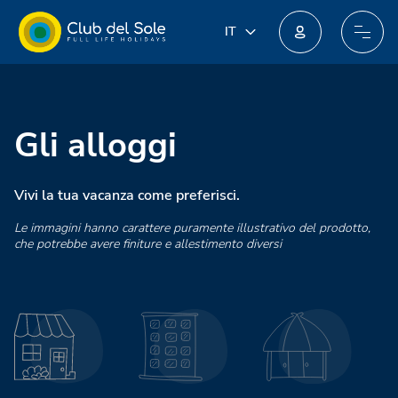
IT
IT
EN
Unisciti al nuovo programma fedeltà: potresti ottenere incredibili premi!
DE
FR
PL
Gli alloggi
NL
Vivi la tua vacanza come preferisci.
Le immagini hanno carattere puramente illustrativo del prodotto,
che potrebbe avere finiture e allestimento diversi