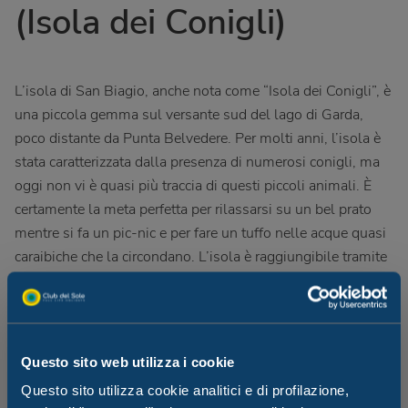
(Isola dei Conigli)
L’isola di San Biagio, anche nota come “Isola dei Conigli”, è
una piccola gemma sul versante sud del lago di Garda,
poco distante da Punta Belvedere. Per molti anni, l’isola è
stata caratterizzata dalla presenza di numerosi conigli, ma
oggi non vi è quasi più traccia di questi piccoli animali. È
certamente la meta perfetta per rilassarsi su un bel prato
mentre si fa un pic-nic e per fare un tuffo nelle acque quasi
caraibiche che la circondano. L’isola è raggiungibile tramite
imbarcazione da uno dei porti vicini.
Poco distante dall’isola si trova uno dei punti di
immersione più noti e frequentati del Lago di Garda: lo
Questo sito web utilizza i cookie
Scoglio dell’Altare deve il suo singolare nome alla
Questo sito utilizza cookie analitici e di profilazione,
tradizionale messa che si celebrava in onore di S. Pietro e