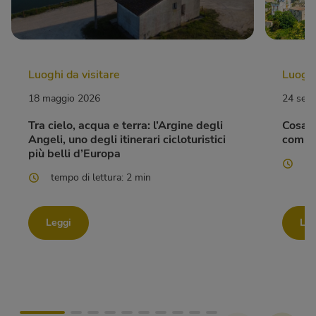
Luoghi da visitare
Luoghi
18 maggio 2026
24 set
Tra cielo, acqua e terra: l’Argine degli
Cosa f
Angeli, uno degli itinerari cicloturistici
compl
più belli d’Europa
te
tempo di lettura: 2 min
Leggi
Leg