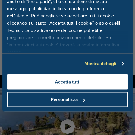
anche di "terze parti", che consentono di inviare
veniva seguita dai pescatori provenienti da tutto il lago.
messaggi pubblicitari in linea con le preferenze
dell'utente. Può scegliere se accettare tutti i cookie
Ma ciò che attira i sommozzatori è la grande parete rocciosa
cliccando sul tasto "Accetta tutti i cookie" o solo quelli
formata da due balconate ricoperte da coloratissime spugne
Tecnici. La disattivazione dei cookie potrebbe
gialle, e una grotta che scende fino alla profondità di 150
pregiudicare il corretto funzionamento del sito. Su
mt nella quale si possono ammirare i pregiati persici reali
"informazioni sui cookie" troverà la nostra informativa
che trovano rifugio al suo interno.
estesa.
Mostra dettagli
Accetta tutti
Personalizza