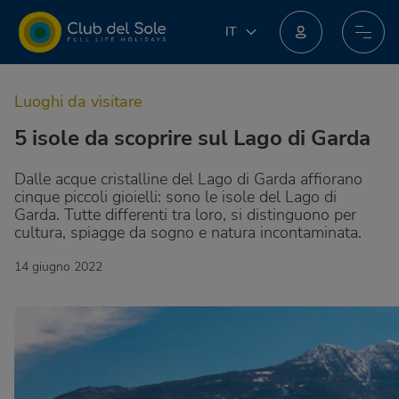
IT
IT
EN
Unisciti al nuovo programma fedeltà: potresti ottenere incredibili premi!
DE
Luoghi da visitare
FR
PL
5 isole da scoprire sul Lago di Garda
NL
Dalle acque cristalline del Lago di Garda affiorano
cinque piccoli gioielli: sono le isole del Lago di
Garda. Tutte differenti tra loro, si distinguono per
cultura, spiagge da sogno e natura incontaminata.
14 giugno 2022