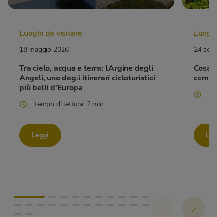
Luoghi da visitare
Luoghi
18 maggio 2026
24 set
Tra cielo, acqua e terra: l’Argine degli
Cosa f
Angeli, uno degli itinerari cicloturistici
compl
più belli d’Europa
te
tempo di lettura: 2 min
Leggi
Leg