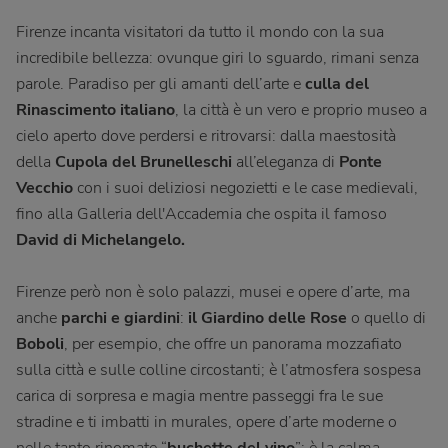
Firenze incanta visitatori da tutto il mondo con la sua
incredibile bellezza: ovunque giri lo sguardo, rimani senza
parole. Paradiso per gli amanti dell’arte e
culla del
Rinascimento italiano
, la città è un vero e proprio museo a
cielo aperto dove perdersi e ritrovarsi: dalla maestosità
della
Cupola del
Brunelleschi
all’eleganza di
Ponte
Vecchio
con i suoi deliziosi negozietti e le case medievali,
fino alla Galleria dell'Accademia che ospita il famoso
David di Michelangelo.
Firenze però non è solo palazzi, musei e opere d’arte, ma
anche
parchi e giardini
:
il Giardino delle Rose
o quello di
Boboli
,
per esempio,
che offre un panorama mozzafiato
sulla città e sulle colline circostanti; è l’atmosfera sospesa
carica di sorpresa e magia mentre passeggi fra le sue
stradine e ti imbatti in murales, opere d’arte moderne o