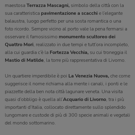
maestosa
Terrazza Mascagni,
simbolo della città con la
sua caratteristica
pavimentazione a scacchi
e l’elegante
balaustra, luogo perfetto per una sosta romantica o una
foto ricordo. Sempre vicino al porto vale la pena fermarsi a
osservare il famosissimo
monumento scultoreo dei
Quattro Mori
, realizzato in due tempi e tutt’ora incompleto,
alla cui guardia c’è la
Fortezza Vecchia,
su cui troneggia il
Mastio di Matilde
, la torre più rappresentativa di Livorno.
Un quartiere imperdibile è poi
La Venezia Nuova,
che come
suggerisce il nome richiama alla mente i canali, i ponti e le
piazzette della ben nota città lagunare veneta. Una visita
quasi d’obbligo è quella all’
Acquario di Livorno
, tra i più
importanti d’Italia, collocato direttamente sullo splendido
lungomare e custode di più di 300 specie animali e vegetali
del mondo sottomarino.