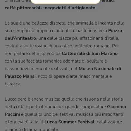
di fascino e storia, tra eleganti
palazzi rinascimentali
,
caffè pittoreschi
e
negozietti d’artigianato
.
La sua è una bellezza discreta, che ammalia e incanta nella
sua semplicità limpida e autentica: basti pensare a
Piazza
dell’Anfiteatro
, una delle piazze più affascinanti d’Italia,
costruita sulle rovine di un antico anfiteatro romano. Per
non parlare della splendida
Cattedrale di San Martino
,
con la sua facciata romanica adornata di sculture e
bassorilievi finemente realizzati, o il
Museo Nazionale di
Palazzo Mansi
, ricco di opere d'arte rinascimentale e
barocca.
Lucca però è anche musica: quella che risuona nella storia
della città e porta il nome del grande compositore
Giacomo
Puccini
e quella di uno dei festival musicali più importanti
e longevi d’Italia, il
Lucca Summer Festival
, catalizzatore
di artisti di fama mondiale.