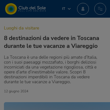
IT
IT
EN
Unisciti al nuovo programma fedeltà: potresti ottenere incredibili premi!
DE
Luoghi da visitare
FR
PL
8 destinazioni da vedere in Toscana
NL
durante le tue vacanze a Viareggio
La Toscana è una delle regioni più amate d’Italia,
con i suoi paesaggi mozzafiato, i borghi deliziosi
incorniciati da una vegetazione rigogliosa, città e
opere d’arte d’inestimabile valore. Scopri 8
destinazioni imperdibili in Toscana da vedere
durante le tue vacanze a Viareggio.
12 giugno 2024