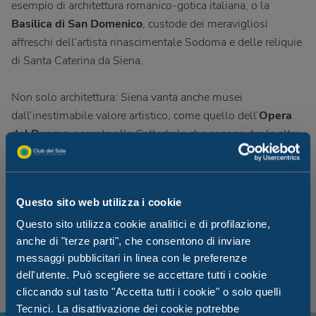
esempio di architettura romanico-gotica italiana, o la
Basilica di San Domenico
, custode dei meravigliosi
affreschi dell’artista rinascimentale Sodoma e delle reliquie
di Santa Caterina da Siena.
Non solo architettura: Siena vanta anche musei
dall’inestimabile valore artistico, come quello dell’
Opera
del Duomo
, accanto alla Cattedrale che espone, tra le altre,
le sculture di Donatello e Jacopo della Quercia e le opere
pittoriche di Pietro e Ambrogio Lorenzetti, Beccafumi e
molti altri. E anche la
Pinacoteca
Nazionale,
dove si
Questo sito web utilizza i cookie
possono ammirare i capolavori di grandi maestri della
Questo sito utilizza cookie analitici e di profilazione,
pittura senese come Duccio di Buoninsegna e Simone
anche di "terze parti", che consentono di inviare
Martini.
messaggi pubblicitari in linea con le preferenze
dell'utente. Può scegliere se accettare tutti i cookie
cliccando sul tasto "Accetta tutti i cookie" o solo quelli
Tecnici. La disattivazione dei cookie potrebbe