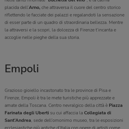
nelle tanto rinomate “
buchette del vino
”; è la calma
placida dell’
Arno,
che attraversa il cuore del centro storico
riflettendo le facciate dei palazzi e regalandoti la sensazione
di esser parte di un quadro di straordinaria bellezza. Mentre
la attraversi e la scopri, la dolcezza di Firenze t’incanta e
accoglie nelle pieghe della sua storia.
Empoli
Grazioso gioiello incastonato tra le province di Pisa e
Firenze, Empoli è tra le mete turistiche più apprezzate e
amate della Toscana. Centro nevralgico della città è
Piazza
Farinata degli Uberti
su cui affaccia la
Collegiata di
Sant’Andrea
, sede dell’omonimo museo, tra le esposizioni
ecclesiastiche più antiche d’Italia con opere di artisti come