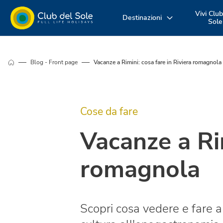
Vivi Club
Destinazioni
Sole
Dove vuoi
Vivi la vacanza
Scopri i nost
Blog - Front page
Vacanze a Rimini: cosa fare in Riviera romagnola
andare in
come vuoi tu
servizi
vacanza?
Cose da fare
Vacanze a Rim
romagnola
Scopri cosa vedere e fare a 