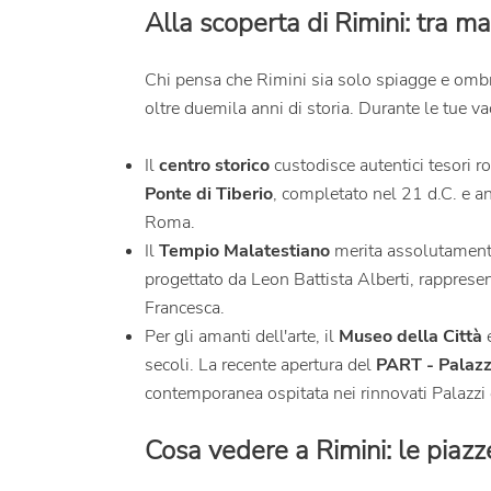
Alla scoperta di Rimini: tra ma
Chi pensa che Rimini sia solo spiagge e ombre
oltre duemila anni di storia. Durante le tue 
Il
centro storico
custodisce autentici tesori r
Ponte di Tiberio
, completato nel 21 d.C. e a
Roma.
Il
Tempio Malatestiano
merita assolutamente
progettato da Leon Battista Alberti, rapprese
Francesca.
Per gli amanti dell'arte, il
Museo della Città
secoli. La recente apertura del
PART - Palazzi
contemporanea ospitata nei rinnovati Palazzi
Cosa vedere a Rimini: le piazze 