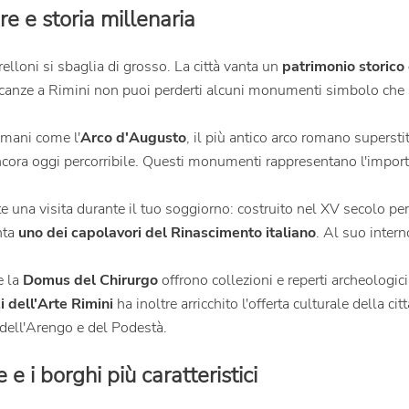
re e storia millenaria
lloni si sbaglia di grosso. La città vanta un
patrimonio storico 
vacanze a Rimini non puoi perderti alcuni monumenti simbolo che r
omani come l'
Arco d'Augusto
, il più antico arco romano superstit
ncora oggi percorribile. Questi monumenti rappresentano l'importa
 una visita durante il tuo soggiorno: costruito nel XV secolo p
nta
uno dei capolavori del Rinascimento italiano
. Al suo intern
e la
Domus del Chirurgo
offrono collezioni e reperti archeologici
 dell'Arte Rimini
ha inoltre arricchito l'offerta culturale della c
 dell'Arengo e del Podestà.
e i borghi più caratteristici