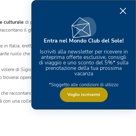
e culturale
di prim'ordine, testimonianza di
accontano il glorioso passato della città.
Entra nel Mondo Club del Sole!
e in Italia, eretto nel 27 a.C., e il maestoso
Iscriviti alla newsletter per ricevere in
nte ruolo che Rimini rivestiva nell'antica
anteprima offerte esclusive, consigli
di viaggio e uno sconto del 5%* sulla
prenotazione della tua prossima
er volere di Sigismondo Pandolfo Malatesta e
vacanza
o troverai opere di Giotto e Piero della
*Soggetto alle condizioni di utilizzo
 che raccontano la storia di Rimini attraverso i
Voglio iscrivermi
ittà con una collezione permanente di arte