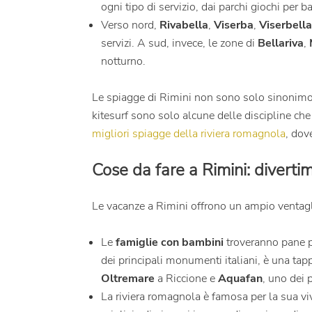
ogni tipo di servizio, dai parchi giochi per ba
Verso nord,
Rivabella
,
Viserba
,
Viserbella
servizi. A sud, invece, le zone di
Bellariva
,
notturno.
Le spiagge di Rimini non sono solo sinonimo di
kitesurf sono solo alcune delle discipline che
migliori spiagge della riviera romagnola
, dov
Cose da fare a Rimini: divertim
Le vacanze a Rimini offrono un ampio ventag
Le
famiglie con bambini
troveranno pane p
dei principali monumenti italiani, è una tapp
Oltremare
a Riccione e
Aquafan
, uno dei 
La riviera romagnola è famosa per la sua vi