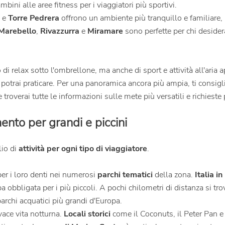
mbini alle aree fitness per i viaggiatori più sportivi.
e
Torre Pedrera
offrono un ambiente più tranquillo e familiare, i
Marebello
,
Rivazzurra
e
Miramare
sono perfette per chi desider
 relax sotto l'ombrellone, ma anche di sport e attività all'aria 
 potrai praticare. Per una panoramica ancora più ampia, ti consigl
e troverai tutte le informazioni sulle mete più versatili e richieste 
ento per grandi e piccini
lio di
attività per ogni tipo di viaggiatore
.
er i loro denti nei numerosi
parchi tematici
della zona.
Italia i
a obbligata per i più piccoli. A pochi chilometri di distanza si tro
parchi acquatici più grandi d'Europa.
vace vita notturna.
Locali storici
come il Coconuts, il Peter Pan e 