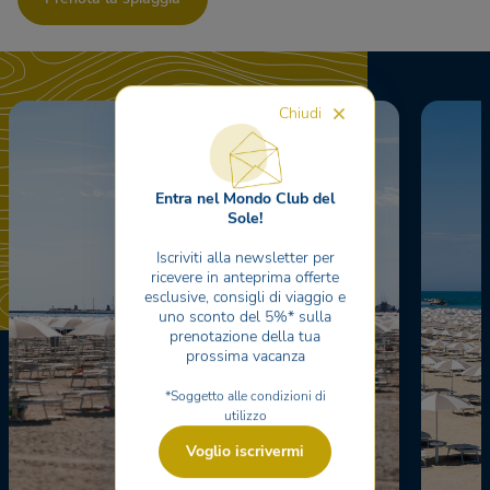
Chiudi
Entra nel Mondo Club del
Sole!
Iscriviti alla newsletter per
ricevere in anteprima offerte
esclusive, consigli di viaggio e
uno sconto del 5%* sulla
prenotazione della tua
prossima vacanza
*Soggetto alle condizioni di
utilizzo
Voglio iscrivermi