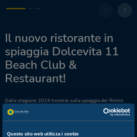
Il nuovo ristorante in
spiaggia Dolcevita 11
Beach Club &
Restaurant!
Dalla stagione 2024 troverai sulla spiaggia del Rimini
Family Resort il ristorante Dolcevita 11 Beach Club &
Restaurant, una nuovissima struttura di design che
arricchirà l’offerta ristorativa del nostro villaggio,
permettendoti di vivere il mare con tutti i comfort e in
pieno relax.
Questo sito web utilizza i cookie