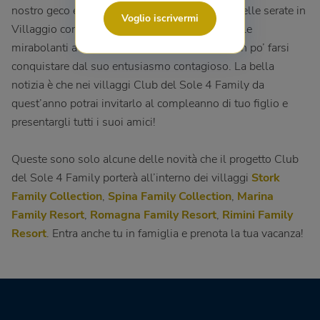
nostro geco esploratore è una presenza fissa delle serate in
Voglio iscrivermi
Villaggio con la sua Jeko Dance, e seguirlo nelle
mirabolanti avventure che vive ogni giorno è un po’ farsi
conquistare dal suo entusiasmo contagioso. La bella
notizia è che nei villaggi Club del Sole 4 Family da
quest’anno potrai invitarlo al compleanno di tuo figlio e
presentargli tutti i suoi amici!
Queste sono solo alcune delle novità che il progetto Club
del Sole 4 Family porterà all’interno dei villaggi
Stork
Family Collection
,
Spina Family Collection
,
Marina
Family Resort
,
Romagna Family Resort
,
Rimini Family
Resort
. Entra anche tu in famiglia e prenota la tua vacanza!