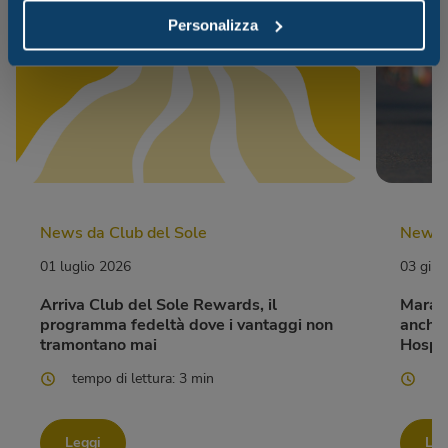
Personalizza
News da Club del Sole
News d
01 luglio 2026
03 giu
Arriva Club del Sole Rewards, il
Marato
programma fedeltà dove i vantaggi non
anche 
tramontano mai
Hospit
tempo di lettura: 3 min
te
Leggi
Leg