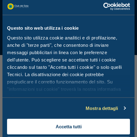
Questo sito web utilizza i cookie
Questo sito utilizza cookie analitici e di profilazione,
anche di "terze parti", che consentono di inviare
messaggi pubblicitari in linea con le preferenze
dell'utente. Può scegliere se accettare tutti i cookie
cliccando sul tasto "Accetta tutti i cookie" o solo quelli
Tecnici. La disattivazione dei cookie potrebbe
pregiudicare il corretto funzionamento del sito. Su
Leggi anche...
"informazioni sui cookie" troverà la nostra informativa
estesa.
Mostra dettagli
Accetta tutti