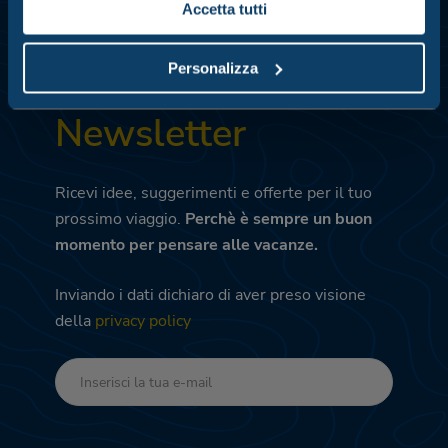
Accetta tutti
Personalizza
Iscriviti alla
Newsletter
Ricevi idee, suggerimenti e offerte per il tuo
prossimo viaggio.
Perchè è sempre un buon
momento per pensare alle vacanze.
Inviando i dati dichiaro di aver preso visione
della
privacy policy