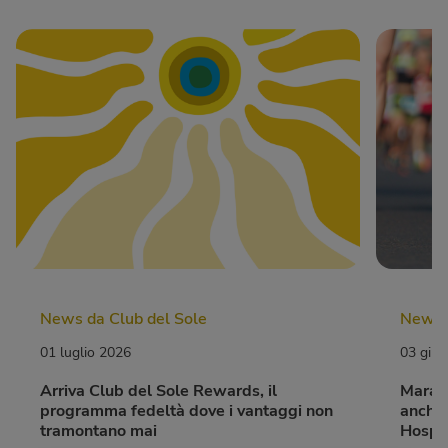
News da Club del Sole
News d
01 luglio 2026
03 giu
Arriva Club del Sole Rewards, il
Marato
programma fedeltà dove i vantaggi non
anche 
tramontano mai
Hospit