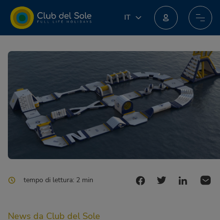
IT
IT
EN
Unisciti al nuovo programma fedeltà: potresti ottenere incredibili premi!
DE
FR
PL
NL
tempo di lettura: 2 min
News da Club del Sole