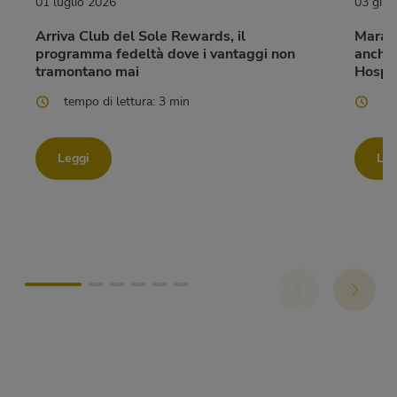
01 luglio 2026
03 giu
Arriva Club del Sole Rewards, il
Marato
programma fedeltà dove i vantaggi non
anche 
tramontano mai
Hospit
tempo di lettura: 3 min
te
Leggi
Leg