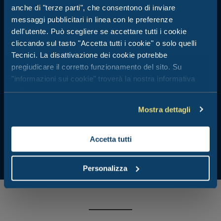
Cervia - Emilia Romagna
anche di "terze parti", che consentono di inviare
All’ombra della pineta di Cervia, perfetto per vivere il mare, la
messaggi pubblicitari in linea con le preferenze
natura e il divertimento della riviera romagnola
dell'utente. Può scegliere se accettare tutti i cookie
cliccando sul tasto "Accetta tutti i cookie" o solo quelli
Nel cuore di Cervia e a pochi minuti da Cesenatico e Milano
Tecnici. La disattivazione dei cookie potrebbe
Marittima
pregiudicare il corretto funzionamento del sito. Su
Villaggio per famiglie immerso nella natura
"informazioni sui cookie" troverà la nostra informativa
Piscina, ristorante interno, servizio spiaggia
estesa.
Mostra dettagli
Accetta tutti
Personalizza