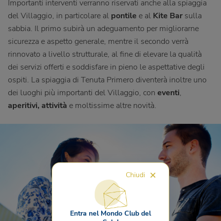
Importanti interventi verranno riservati anche alla spiaggia
del Villaggio, in particolare al
pontile
e al
Kite Bar
sulla
sabbia. Il primo subirà un adeguamento per migliorarne
sicurezza e aspetto generale, mentre il secondo verrà
rinnovato a livello strutturale, al fine di elevare la qualità
dei servizi offerti e soddisfare in pieno le aspettative degli
ospiti. La spiaggia di Tenuta Primero diventerà inoltre uno
dei luoghi più importanti del Villaggio, con
eventi
,
aperitivi, attività
e moltissime altre novità.
Chiudi
Entra nel Mondo Club del