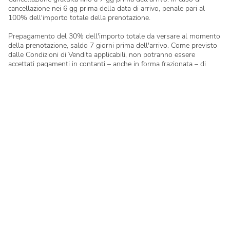
cancellazione nei 6 gg prima della data di arrivo, penale pari al
100% dell'importo totale della prenotazione.
Prepagamento del 30% dell'importo totale da versare al momento
della prenotazione, saldo 7 giorni prima dell'arrivo. Come previsto
dalle Condizioni di Vendita applicabili, non potranno essere
accettati pagamenti in contanti – anche in forma frazionata – di
importo complessivo pari o superiore ad € 1.000,00 per singola
prenotazione.
Eventuali modifiche della prenotazione richieste successivamente
alla conferma, saranno soggette a disponibilità e potranno
comportare l’applicazione di costi aggiuntivi e/o adeguamenti
tariffari in base alle condizioni vigenti al momento della variazione.
La disdetta al soggiorno deve essere comunicata in forma scritta
via mail all'indirizzo:
annullamenti@clubdelsole.com
indicando
nome del campeggio/villaggio, numero di prenotazione, cognome e
nome dell'intestatario della prenotazione. Tutte le disdette
comunicate telefonicamente non saranno prese in considerazione.
In caso di arrivi posticipati o partenze anticipate, il pagamento è
dovuto per l'intera somma concordata nella lettera di prenotazione.