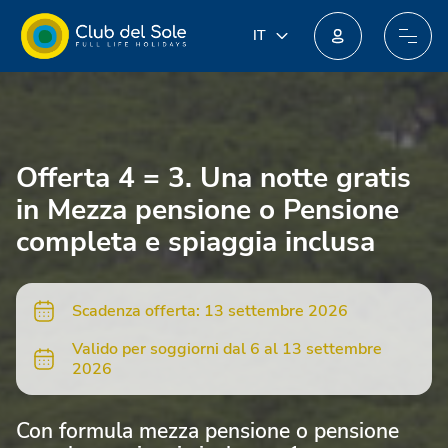
IT
IT
EN
Unisciti al nuovo programma fedeltà: potresti ottenere incredibili premi!
DE
FR
PL
Offerta 4 = 3. Una notte gratis
NL
in Mezza pensione o Pensione
completa e spiaggia inclusa
Scadenza offerta: 13 settembre 2026
Valido per soggiorni dal 6 al 13 settembre
2026
Con formula mezza pensione o pensione