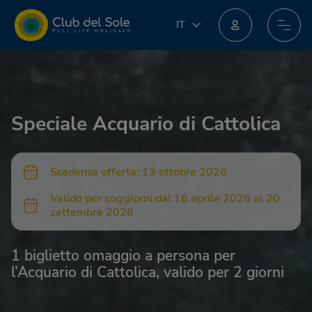
IT
IT
EN
Unisciti al nuovo programma fedeltà: potresti ottenere incredibili premi!
DE
FR
PL
Speciale Acquario di Cattolica
NL
Scadenza offerta: 13 ottobre 2026
Valido per soggiorni dal 16 aprile 2026 al 20
settembre 2026
1 biglietto omaggio a persona per
l’Acquario di Cattolica, valido per 2 giorni