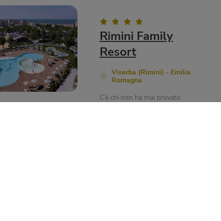
Rimini Family
Resort
Viserba (Rimini) - Emilia
Romagna
C’è chi non ha mai provato
l’esperienza di dormire sotto le
stelle: tu cosa aspetti? Vieni e vivi
la magia al Rimini Family Resort!
Scopri il villaggio
Verifica disponibilità