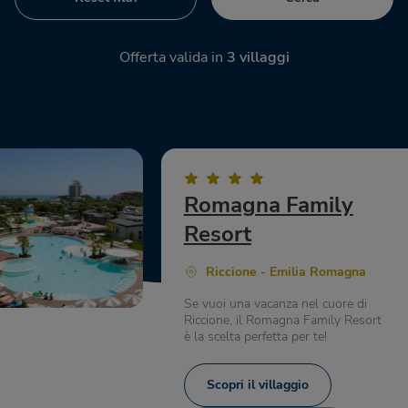
Offerta valida in
3
villaggi
Romagna Family
Resort
Riccione - Emilia Romagna
Se vuoi una vacanza nel cuore di
Riccione, il Romagna Family Resort
è la scelta perfetta per te!
Scopri il villaggio