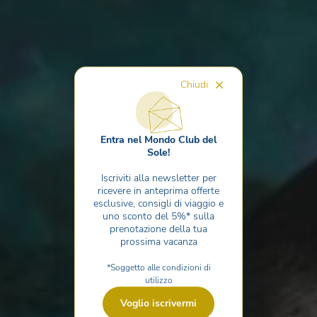
Chiudi
Entra nel Mondo Club del
Sole!
Iscriviti alla newsletter per
ricevere in anteprima offerte
esclusive, consigli di viaggio e
uno sconto del 5%* sulla
prenotazione della tua
prossima vacanza
*Soggetto alle condizioni di
utilizzo
Voglio iscrivermi