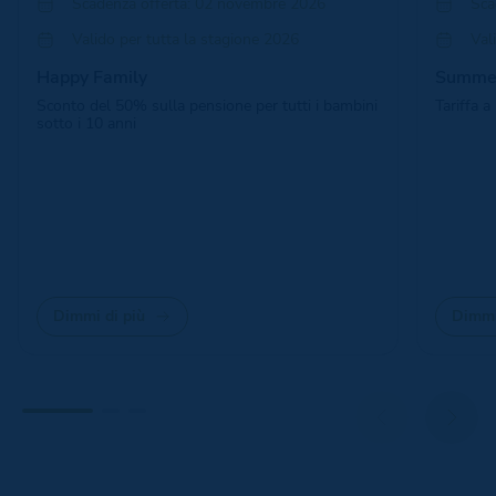
Scadenza offerta: 02 novembre 2026
Sca
Valido per tutta la stagione 2026
Val
Happy Family
Summer
Sconto del 50% sulla pensione per tutti i bambini
Tariffa 
sotto i 10 anni
Dimmi di più
Dimmi