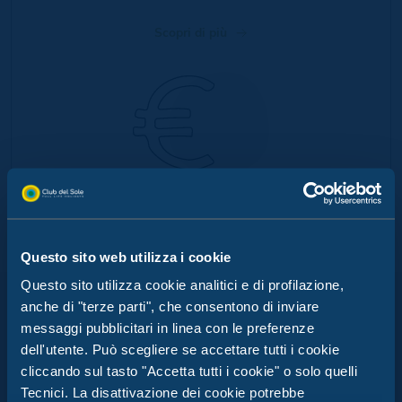
Scopri di più
MY SMART CASH
BRACCIALETTO
Questo sito web utilizza i cookie
VIVI LA TUA ESTATE DA
Goditi una vacanza senza
Questo sito utilizza cookie analitici e di profilazione,
SOGNO A STELLA DEL MARE
pensieri con il pagamento
cashless di Club del Sole
anche di "terze parti", che consentono di inviare
Dove il design incontra il divertimento!
messaggi pubblicitari in linea con le preferenze
Scopri di più
dell'utente. Può scegliere se accettare tutti i cookie
Un bar-ristorante con terrazza panoramica, alloggi
cliccando sul tasto "Accetta tutti i cookie" o solo quelli
esclusivi e un nuovo teatro: tutto ciò che serve per
Tecnici. La disattivazione dei cookie potrebbe
una vacanza indimenticabile.