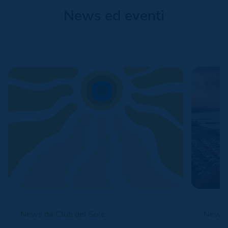
News ed eventi
News da Club del Sole
News d