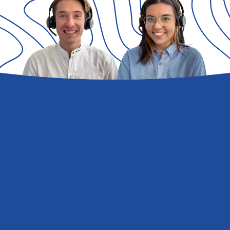
Domande
e
risposte
Hai bisogno di avere maggiori informazioni su
Stella del Mare Family Collection?