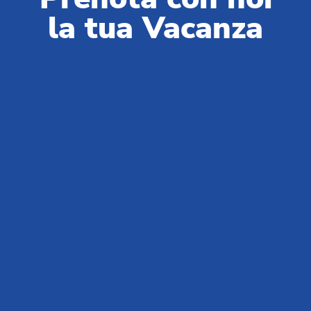
+39 0543 1908740
(lun-ven / 09:00-18:00)
la tua Vacanza
Partner & Fornitori:
+39 0543 371100
(lun-ven / 09:00-18:00)
Chi siamo
News da Club del Sole
Blog
Vivi Club Del Sole
Domande e risposte
Lavora con noi
MySmartCash
MyClubDelSole
Discovery Luxury Caravan
Workin' Glamp