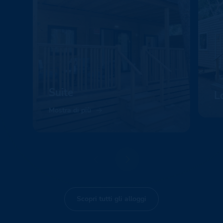
Suite
L
Mostra di più
Mo
Scopri tutti gli alloggi