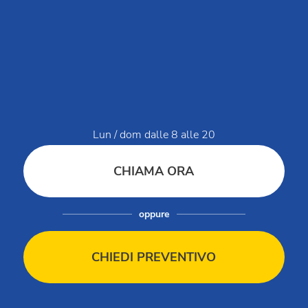
Dati di servizio
Modello organizzativo Club del Sole Holding
Modello organizzativo Club Ristorazione
Modello organizzativo Club del Sole
Segnalazioni / Whistleblowing
Bilancio di sostenibilità
Lun / dom dalle 8 alle 20
Condizioni di vendita
Condizioni di vendita Gift Card
CHIAMA ORA
Regolamento villaggi
Regolamento animali in villaggio
Catalogo
oppure
Company Profile
Codice etico
CHIEDI PREVENTIVO
Vacanze assicurate
Esonero responsabilità minorenni
Vip Card