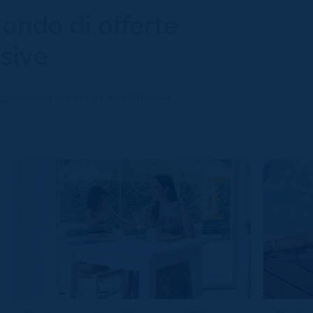
ondo di offerte
sive
pianifica la tua estate con Club del