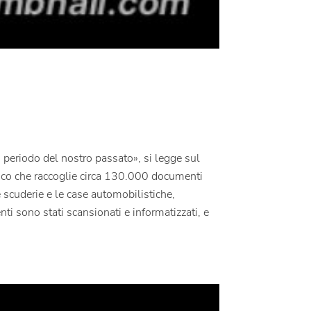
n periodo del nostro passato», si legge sul
orico che raccoglie circa 130.000 documenti
 scuderie e le case automobilistiche,
enti sono stati scansionati e informatizzati, e