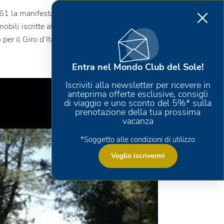
1 la manifestazione si svolse con regolarità.
omobili iscritte alla gara hanno percorso ogni
r il Giro d’Italia di ciclismo.
Entra nel Mondo Club del Sole!
Iscriviti alla newsletter per ricevere in
anteprima offerte esclusive, consigli
di viaggio e uno sconto del 5%* sulla
prenotazione della tua prossima
vacanza
*Soggetto alle condizioni di utilizzo
Voglio iscrivermi