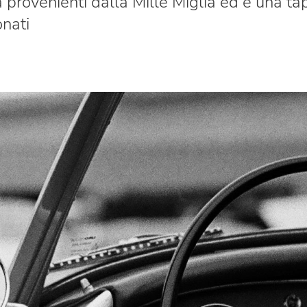
 provenienti dalla Mille Miglia ed è una t
onati