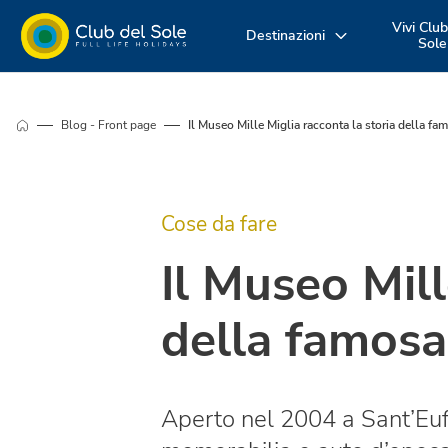
Vivi Club
Destinazioni
Sole
Dove vuoi
Vivi la vacanza
Scopri i nost
Blog - Front page
Il Museo Mille Miglia racconta la storia della fa
andare in
come vuoi tu
servizi
vacanza?
Cose da fare
Il Museo Mill
della famosa
Aperto nel 2004 a Sant’Eufe