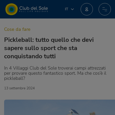
IT
IT
EN
Unisciti al nuovo programma fedeltà: potresti ottenere incredibili premi!
DE
Cose da fare
FR
PL
Pickleball: tutto quello che devi
NL
sapere sullo sport che sta
conquistando tutti
In 4 Villaggi Club del Sole troverai campi attrezzati
per provare questo fantastico sport. Ma che cos’è il
pickleball?
13 settembre 2024