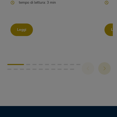
tempo di lettura: 3 min
te
Leggi
Leg